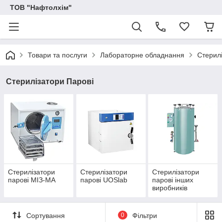
ТОВ "Нафтолхім"
Товари та послуги
Лабораторне обладнання
Стерил
Стерилізатори Парові
Стерилізатори
Стерилізатори
Стерилізатори
парові МІЗ-МА
парові UOSlab
парові інших
виробників
Сортування
0
Фільтри