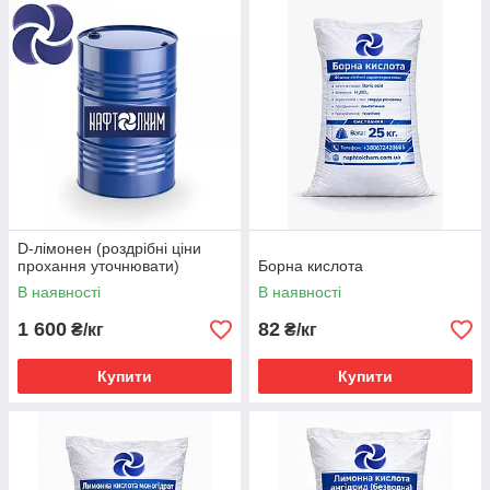
D-лімонен (роздрібні ціни
прохання уточнювати)
Борна кислота
В наявності
В наявності
1 600
82
₴/кг
₴/кг
Купити
Купити