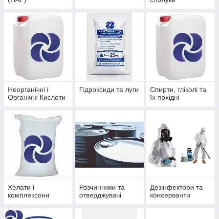
Неорганічні і
Гідроксиди та луги
Спирти, гліколі та
Органічні Кислоти
їх похідні
Хелати і
Розчинники та
Дезінфектори та
комплексони
отверджувачі
консерванти