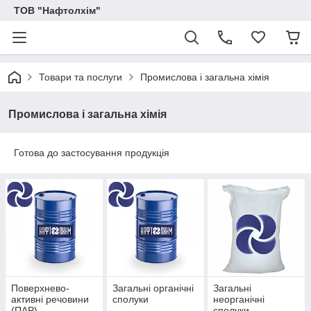
ТОВ "Нафтолхім"
Товари та послуги
Промислова і загальна хімія
Промислова і загальна хімія
Готова до застосування продукція
Поверхнево-
Загальні органічні
Загальні
активні речовини
сполуки
неорганічні
(ПАР)
сполуки