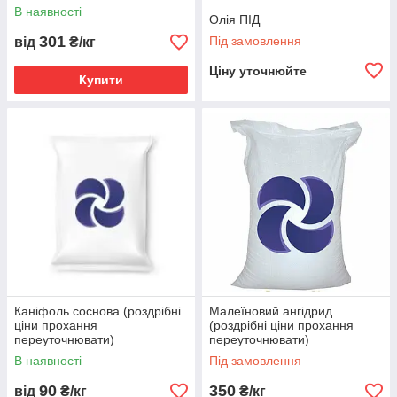
В наявності
Олія ПІД
301
Під замовлення
від
₴/кг
Ціну уточнюйте
Купити
Каніфоль соснова (роздрібні
Малеїновий ангідрид
ціни прохання
(роздрібні ціни прохання
переуточнювати)
переуточнювати)
В наявності
Під замовлення
90
350
від
₴/кг
₴/кг