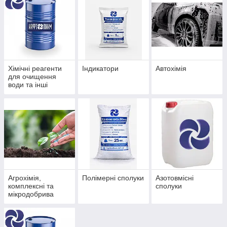
Хімічні реагенти
Індикатори
Автохімія
для очищення
води та інші
хімречовини
Агрохімія,
Полімерні сполуки
Азотовмісні
комплексні та
сполуки
мікродобрива