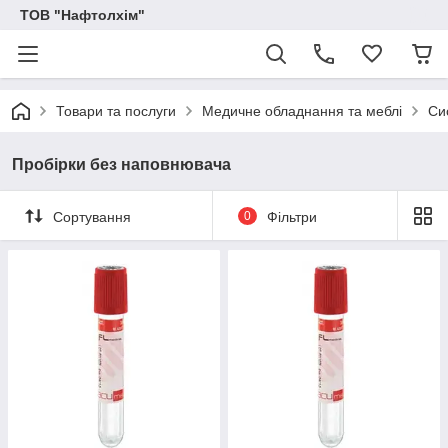
ТОВ "Нафтолхім"
Товари та послуги
Медичне обладнання та меблі
Си
Пробірки без наповнювача
Сортування
0
Фільтри