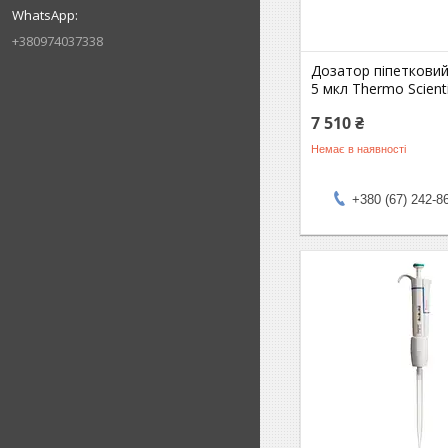
+380974037338
Дозатор піпетковий
5 мкл Thermo Scient
7 510 ₴
Немає в наявності
+380 (67) 242-8