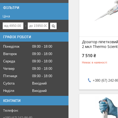
ФІЛЬТРИ
Ціна
ГРАФІК РОБОТИ
Дозатор піпетковий
2 мкл Thermo Scient
Понеділок
09:00
18:00
Вівторок
09:00
18:00
7 510 ₴
Середа
09:00
18:00
Немає в наявності
Четвер
09:00
18:00
Пʼятниця
09:00
18:00
+380 (67) 242-8
Субота
Вихідний
Неділя
Вихідний
КОНТАКТИ
+380 (67) 242-86-85