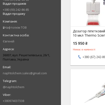
Відділ продажів
+380 (93) 242-86-85
Відділ продажу
🧪Нафтолхім ТОВ
Дозатор піпеткови
10 мкл Thermo Scien
Євгеній
15 950 ₴
Немає в наявності
36007, вул. Решетилівська, 26/1,
+380 (67) 242-8
Полтава, Україна
naphtolchem.sales@gmail.com
@naphtolchem
+380974037338