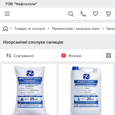
ТОВ "Нафтолхім"
Товари та послуги
Промислова і загальна хімія
Загал
Неорганічні сполуки силицію
Сортування
0
Фільтри