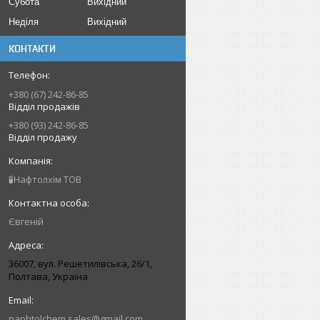
Субота
Вихідний
Неділя
Вихідний
КОНТАКТИ
+380 (67) 242-86-85
Відділ продажів
+380 (93) 242-86-85
Відділ продажу
🧪Нафтолхім ТОВ
Євгеній
36007, вул. Решетилівська, 26/1,
Полтава, Україна
naphtolchem.sales@gmail.com