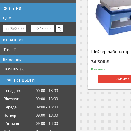
ФІЛЬТРИ
Ціна
В наявності
Так
1
Шейкер лабораторн
Виробник
34 300 ₴
UOSLab
2
В наявності
Купити
ГРАФІК РОБОТИ
Понеділок
09:00
18:00
Вівторок
09:00
18:00
Середа
09:00
18:00
Четвер
09:00
18:00
Пʼятниця
09:00
18:00