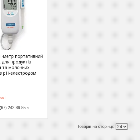
рН-метр портативний
 для продуктів
я та молочних
(з рН-електродом
ості
(67) 242-86-85