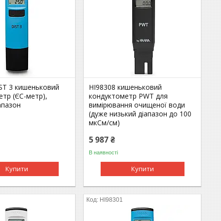
iST 3 кишеньковий
HI98308 кишеньковий
тр (ЄС-метр),
кондуктометр PWT для
апазон
вимірювання очищеної води
(дуже низький діапазон до 100
мкСм/см)
5 987 ₴
В наявності
Купити
Купити
HI98301