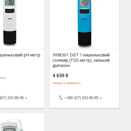
кишеньковий pH-метр
HI98301 DiST 1 кишеньковий
солемір (TDS-метр), низький
діапазон
4 639 ₴
ості
Немає в наявності
(67) 242-86-85
+380 (67) 242-86-85