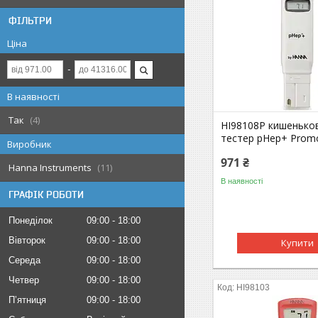
ФІЛЬТРИ
Ціна
В наявності
Так
4
HI98108P кишенько
тестер pHep+ Promo
Виробник
971 ₴
Hanna Instruments
11
В наявності
ГРАФІК РОБОТИ
Понеділок
09:00
18:00
Вівторок
09:00
18:00
Купити
Середа
09:00
18:00
Четвер
09:00
18:00
HI98103
Пʼятниця
09:00
18:00