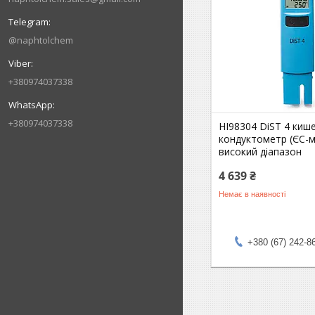
@naphtolchem
+380974037338
+380974037338
HI98304 DiST 4 киш
кондуктометр (ЄС-м
високий діапазон
4 639 ₴
Немає в наявності
+380 (67) 242-8