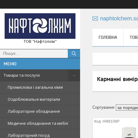
naphtolchem.s
ГОЛОВНА
ТОВ
ТОВ "Нафтолхім"
Товари та послуги
Карманні вимір
Промислова і загальна хімія
Оздоблювальні матеріали
Лабораторне обладнання
HI98108P
Медичне обладнання та меблі
Лабораторний посуд