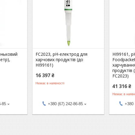
еньковий
FC2023, рН-електрод для
HI99161, 
етр),
харчових продуктів (до
Foodpacket
HI99161)
харчуванн
продуктів 
16 397 ₴
FC2023)
Немає в наявності
41 316 ₴
Немає в наявн
6-85
+380 (67) 242-86-85
+380 