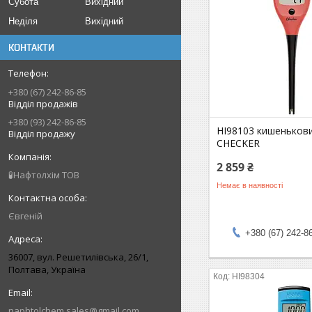
Субота
Вихідний
Неділя
Вихідний
КОНТАКТИ
+380 (67) 242-86-85
Відділ продажів
+380 (93) 242-86-85
HI98103 кишеньков
Відділ продажу
CHECKER
2 859 ₴
🧪Нафтолхім ТОВ
Немає в наявності
Євгеній
+380 (67) 242-8
36007, вул. Решетилівська, 26/1,
Полтава, Україна
HI98304
naphtolchem.sales@gmail.com