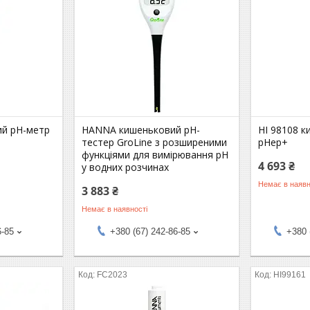
ий pH-метр
HANNA кишеньковий рН-
HI 98108 
тестер GroLine з розширеними
pHep+
функціями для вимірювання рН
4 693 ₴
у водних розчинах
Немає в наявн
3 883 ₴
Немає в наявності
6-85
+380 (67) 242-86-85
+380 
FC2023
HI99161