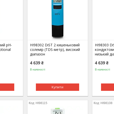
вий pH-
HI98302 DiST 2 кишеньковий
HI98303 D
tional
солемір (TDS-метр), високий
кондуктоме
діапазон
низький ді
4 639 ₴
4 639 ₴
В наявності
В наявності
Купити
HI98115
HI98108