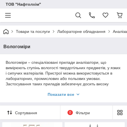
ТОВ "Нафтолхім"
Товари та послуги
Лабораторне обладнання
Аналіза
Вологоміри
Вологоміри – спеціалізовані прилади аналізатори, що
вимірюють ступінь вологості твердотільних предметів, у язких
і сипучих матеріалів. Пристрої можна використовується в
лабораторних, промислових або польових умовах.
Застосування таких приладів забезпечує досить високу
точність показань, при цьому не вимагають підготовки проб
Показати все
для вимірювання.
Обов'язковою умовою при експлуатації вологомірів є
утримання в чистоті вимірювального датчика (пластини), так
Сортування
0
Фільтри
як наявність на її поверхні пилу або інших забруднень може
призводити до спотворення показань. Найбільш широке
застосування портативні вологоміри знайшли в сільському