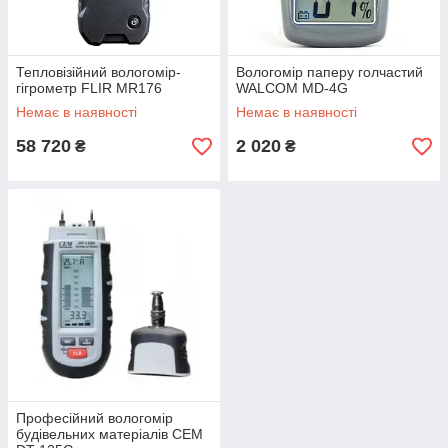
приладу вимірювання проводитися шляхом введення зонда в
матеріал (інвазійний метод). Вологоміри іншого типу
сканують проверяемая на поверхні або з використанням
спеціальної вимірювальної пластини, що не впливає на його
Тепловізійний вологомір-
Вологомір паперу голчастий
гігрометр FLIR MR176
WALCOM MD-4G
структуру та не призводить до пошкодження (неінвазійний
метод).
Немає в наявності
Немає в наявності
58 720
2 020
₴
₴
Професійний вологомір
будівельних матеріалів CEM