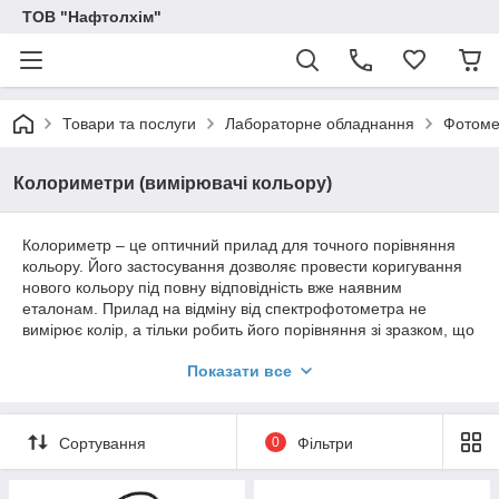
ТОВ "Нафтолхім"
Товари та послуги
Лабораторне обладнання
Фотоме
Колориметри (вимірювачі кольору)
Колориметр – це оптичний прилад для точного порівняння
кольору. Його застосування дозволяє провести коригування
нового кольору під повну відповідність вже наявним
еталонам. Прилад на відміну від спектрофотометра не
вимірює колір, а тільки робить його порівняння зі зразком, що
дозволяє визначити необхідність освітлення або затемнення,
Показати все
щоб домогтися повної відповідності. Колориметри бувають у
вигляді окремих пристроїв, а також можуть бути частиною
інших приладів.
Сортування
0
Фільтри
Області застосування колориметрів:
Хімічна промисловість, фармакологія.