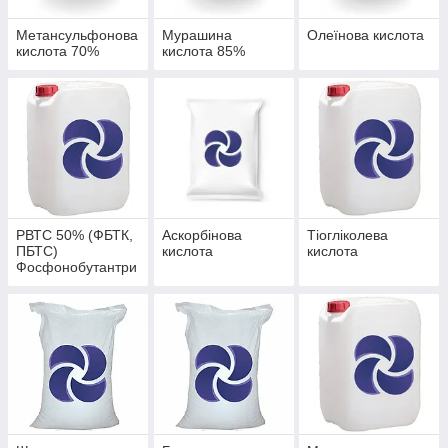
Метансульфонова
Мурашина
Олеїнова кислота
кислота 70%
кислота 85%
РВТС 50% (ФБТК,
Аскорбінова
Тіогліколева
ПБТС)
кислота
кислота
Фосфонобутантри
карбова кислота