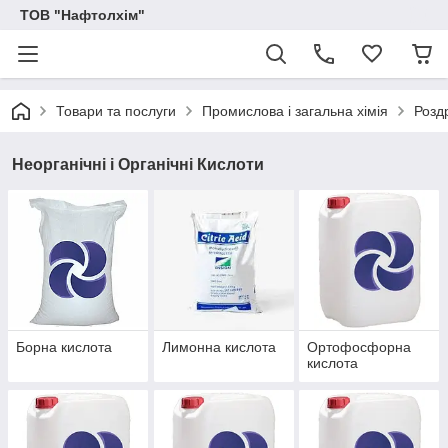
ТОВ "Нафтолхім"
Товари та послуги
Промислова і загальна хімія
Розд
Неорганічні і Органічні Кислоти
Борна кислота
Лимонна кислота
Ортофосфорна
кислота