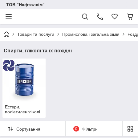
ТОВ "Нафтолхім"
Товари та послуги
Промислова і загальна хімія
Розд
Спирти, гліколі та їх похідні
Естери,
поліетиленгліколі
Сортування
0
Фільтри