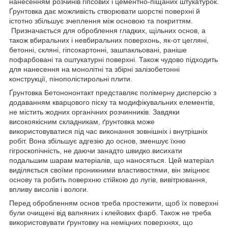
нанесенням розчинів гіпсових і цементно-піщаних штукатурок.
Ґрунтовка дає можливість створювати шорсткі поверхні й
істотно збільшує зчеплення між основою та покриттям.
Призначається для оброблення гладких, щільних основ, а
також вбиральних і невбиральних поверхонь, як-от цегляні,
бетонні, скляні, гіпсокартонні, зашпакльовані, раніше
пофарбовані та оштукатурні поверхні. Також чудово підходить
для нанесення на монолітні та збірні залізобетонні
конструкції, пінополістирольні плити.
Ґрунтовка Бетонононтакт представляє полімерну дисперсію з
додаванням кварцового піску та модифікувальних елементів,
не містить жодних органічних розчинників. Завдяки
високоякісним складникам, ґрунтовка може
використовуватися під час виконання зовнішніх і внутрішніх
робіт. Вона збільшує адгезію до основ, зменшує їхню
гігроскопічність, не даючи занадто швидко.висихати
подальшим шарам матеріалів, що наносяться. Цей матеріал
виділяється своїми проникними властивостями, він зміцнює
основу та робить поверхню стійкою до лугів, вивітрювання,
впливу висолів і вологи.
Перед обробленням основ треба простежити, щоб їх поверхні
були очищені від вапняних і клейових фарб. Також не треба
використовувати ґрунтовку на неміцних поверхнях, що