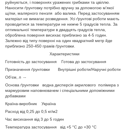
руйнуються, і поверхнях уражених грибками та цвіллю.
Наносити ґрунтовку потрібно вручну за допомогою м'якої
щітки, малярного пензля або валика. Перед застосуванням
матеріал не вимагає розведення. Усі ґрунтові роботи мають
проводитися за температури не нижче 5 градусів тепла. За
оптимальної температури в двадцять градусів тепла,
оброблена поверхня висихає приблизно за 4-5 годин.
Залежно від типу поверхні на один квадратний метр йде
приблизно 250-450 грамів ґрунтовки.
Характеристики
Готовність до застосування Готова до застосування
Призначення ґрунтовки Внутрішні роботи/Наручні роботи
Об'єм, л --
Основа ґрунтовки водна дисперсія акрилового полімера з
мармуровим наповнювачем і спеціальними допоміжними
добавками
Країна-виробник Україна
Расход від 0,25 до 0,5 кг/м
2
Час висихання від 3 до 5 годин
Температура застосування від +5 °C до +30 °C