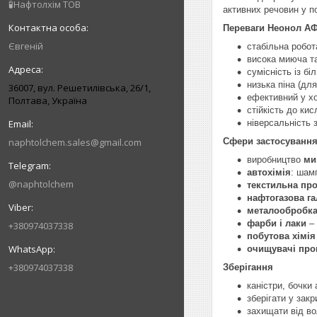
🧪Нафтолхім ТОВ
активних речовин у п
Переваги Неонол АФ
Євгеній
стабільна робот
висока миюча т
сумісність із б
низька піна (дл
36007, вул. Решетилівська, 26/1,
ефективний у хо
Полтава, Україна
стійкість до кис
ніверсальність 
naphtolchem.sales@gmail.com
Сфери застосуванн
виробництво
ми
автохімія
: шам
@naphtolchem
текстильна пр
нафтогазова га
металообробк
фарби і лаки
– 
+380974037338
побутова хімія
очищувачі про
+380974037338
Зберігання
каністри, бочки
зберігати у зак
захищати від во