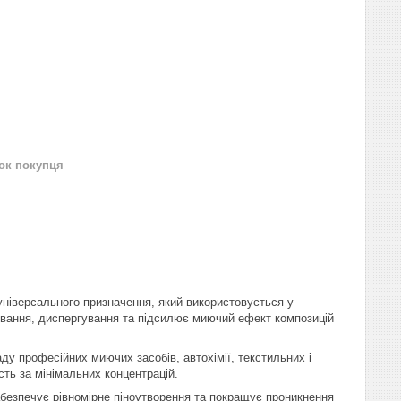
нок покупця
ніверсального призначення, який використовується у
гування, диспергування та підсилює миючий ефект композицій
ду професійних миючих засобів, автохімії, текстильних і
сть за мінімальних концентрацій.
абезпечує рівномірне піноутворення та покращує проникнення