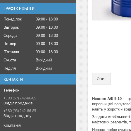
ГРАФІК РОБОТИ
Понеділок
09:00
18:00
Вівторок
09:00
18:00
Середа
09:00
18:00
Четвер
09:00
18:00
Пʼятниця
09:00
18:00
Субота
Вихідний
Неділя
Вихідний
Опис
КОНТАКТИ
+380 (67) 242-86-85
Неонол АФ 9-10
— це
Відділ продажів
виробництві побутово
навіть у жорсткій воді
+380 (93) 242-86-85
Відділ продажу
Завдяки стабільності
нафтових реагентів, 
Неонол добре сумісни