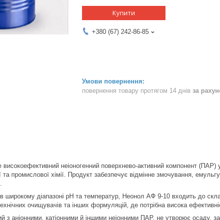
Купити
+380 (67) 242-86-85
повернення товару протягом 14 днів
за раху
 високоефективний неіоногенний поверхнево-активний компонент (ПАР) у
ї та промислової хімії. Продукт забезпечує відмінне змочування, емуль
.
 в широкому діапазоні рН та температур, Неонол АФ 9-10 входить до скла
технічних очищувачів та інших формуляцій, де потрібна висока ефективні
й з аніонними, катіонними й іншими неіонними ПАР, не утворює осаду, з