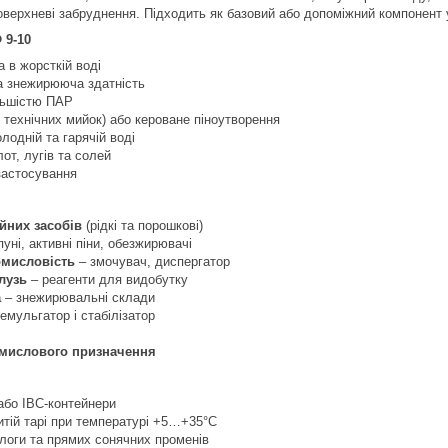
оверхневі забруднення. Підходить як базовий або допоміжний компонент 
 9-10
а в жорсткій воді
а знежирююча здатність
ільшістю ПАР
я технічних мийок) або кероване піноутворення
лодній та гарячій воді
лот, лугів та солей
застосування
я
йних засобів
(рідкі та порошкові)
пуні, активні піни, обезжирювачі
омисловість
– змочувач, диспергатор
лузь
– реагенти для видобутку
а
– знежирювальні склади
емульгатор і стабілізатор
мислового призначення
 або IBC-контейнери
ритій тарі при температурі +5…+35°C
логи та прямих сонячних променів