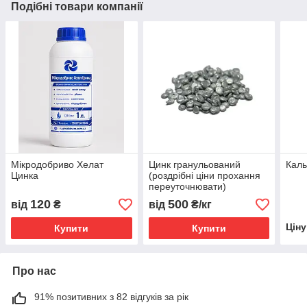
Подібні товари компанії
Мікродобриво Хелат
Цинк гранульований
Каль
Цинка
(роздрібні ціни прохання
переуточнювати)
120
500
від
₴
від
₴/кг
Цін
Купити
Купити
Про нас
91% позитивних з 82 відгуків за рік