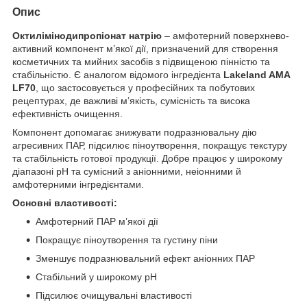
Опис
Октилімінодипропіонат натрію
– амфотерний поверхнево-
активний компонент м’якої дії, призначений для створення
косметичних та мийних засобів з підвищеною пінністю та
стабільністю. Є аналогом відомого інгредієнта
Lakeland AMA
LF70
, що застосовується у професійних та побутових
рецептурах, де важливі м’якість, сумісність та висока
ефективність очищення.
Компонент допомагає знижувати подразнювальну дію
агресивних ПАР, підсилює піноутворення, покращує текстуру
та стабільність готової продукції. Добре працює у широкому
діапазоні pH та сумісний з аніонними, неіонними й
амфотерними інгредієнтами.
Основні властивості:
Амфотерний ПАР м’якої дії
Покращує піноутворення та густину піни
Зменшує подразнювальний ефект аніонних ПАР
Стабільний у широкому pH
Підсилює очищувальні властивості