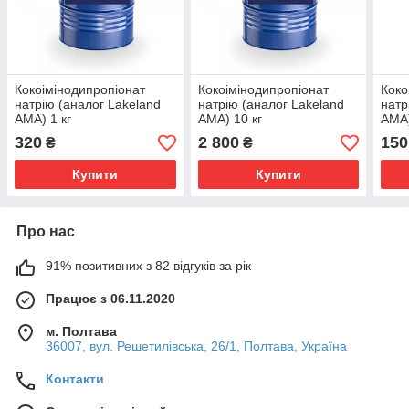
Кокоімінодипропіонат
Кокоімінодипропіонат
Коко
натрію (аналог Lakeland
натрію (аналог Lakeland
натр
AMA) 1 кг
AMA) 10 кг
AMA
320
2 800
150
₴
₴
Купити
Купити
Про нас
91% позитивних з 82 відгуків за рік
Працює з 06.11.2020
м. Полтава
36007, вул. Решетилівська, 26/1, Полтава, Україна
Контакти