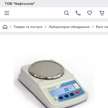
ТОВ "Нафтолхім"
Товари та послуги
Лабораторне обладнання
Ваги л