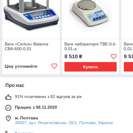
Ваги «Certus» Balance
Ваги лабораторні ТВЕ-0,6-
Ваги
СВА-600-0,01
0,01-а
0,01
8 510
9 5
₴
Ціну уточнюйте
Купити
Про нас
91% позитивних з 82 відгуків за рік
Працює з 06.11.2020
м. Полтава
36007, вул. Решетилівська, 26/1, Полтава, Україна