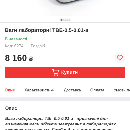
Ваги лабораторні TBE-0.5-0.01-а
В наявності
Код: 6274
Роздріб
8 160
₴
Купити
Опис
Характеристики
Доставка
Оплата
Умови п
Опис
Ваги лабораторні ТВІ -0.5-0.01-а призначені для
визначення маси об'єкта зважування в лабораторіях,
ювелірних магазинах, Ломбардах, у промисловості,