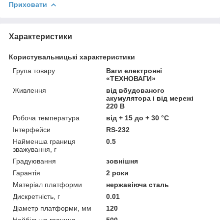
Приховати
Характеристики
Користувальницькі характеристики
Група товару
Ваги електронні
«ТЕХНОВАГИ»
Живлення
від вбудованого
акумулятора і від мережі
220 В
Робоча температура
від + 15 до + 30 °С
Інтерфейси
RS-232
Найменша границя
0.5
зважування, г
Градуювання
зовнішня
Гарантія
2 роки
Матеріал платформи
нержавіюча сталь
Дискретність, г
0.01
Діаметр платформи, мм
120
Найбільша границя
500