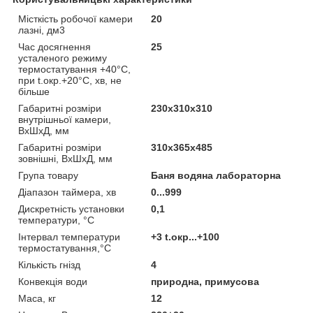
Місткість робочої камери
20
лазні, дм3
Час досягнення
25
усталеного режиму
термостатування +40°C,
при t.окр.+20°C, хв, не
більше
Габаритні розміри
230х310х310
внутрішньої камери,
ВхШхД, мм
Габаритні розміри
310х365х485
зовнішні, ВхШхД, мм
Група товару
Баня водяна лабораторна
Діапазон таймера, хв
0...999
Дискретність установки
0,1
температури, °C
Інтервал температури
+3 t.окр...+100
термостатування,°C
Кількість гнізд
4
Конвекція води
природна, примусова
Маса, кг
12