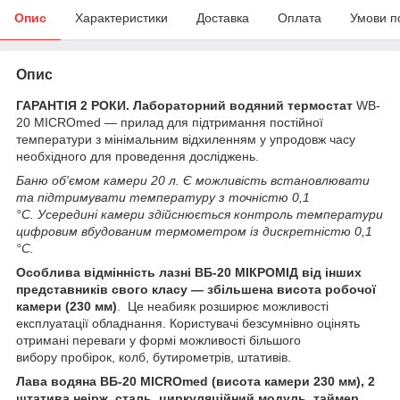
Опис
Характеристики
Доставка
Оплата
Умови п
Опис
ГАРАНТІЯ 2 РОКИ. Лабораторний водяний термостат
WB-
20 MICROmed — прилад для підтримання постійної
температури з мінімальним відхиленням у упродовж часу
необхідного для проведення досліджень.
Баню об'ємом камери 20 л. Є можливість встановлювати
та підтримувати температуру з точністю 0,1
°C. Усередині камери здійснюється контроль температури
цифровим вбудованим термометром із дискретністю 0,1
°C.
Особлива відмінність лазні ВБ-20 МІКРОМІД від інших
представників свого класу — збільшена висота робочої
камери (230 мм)
. Це неабияк розширює можливості
експлуатації обладнання. Користувачі безсумнівно оцінять
отримані переваги у формі можливості більшого
вибору пробірок, колб, бутирометрів, штативів.
Лава водяна ВБ-20 MICROmed (висота камери 230 мм), 2
штатива неірж. сталь, циркуляційний модуль, таймер,