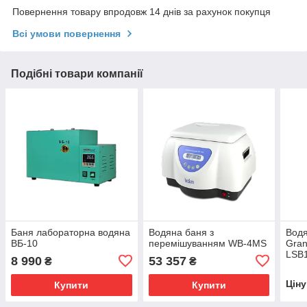
Повернення товару впродовж 14 днів за рахунок покупця
Всі умови повернення
Подібні товари компанії
Баня лабораторна водяна
Водяна баня з
Водя
ВБ-10
перемішуванням WB-4MS
Gran
LSB1
8 990
53 357
₴
₴
Pro
Цін
Купити
Купити