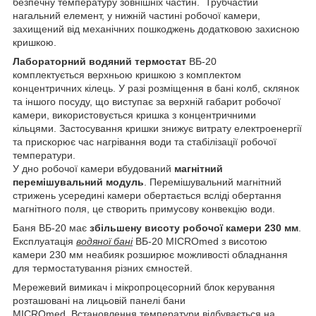
безпечну температуру зовнішніх частин. Трубчастий
нагальний елемент, у нижній частині робочої камери,
захищений від механічних пошкоджень додатковою захисною
кришкою.
Лабораторний водяний термостат
ВБ-20
комплектується верхньою кришкою з комплектом
концентричних кілець. У разі розміщення в бані колб, склянок
та іншого посуду, що виступає за верхній габарит робочої
камери, використовується кришка з концентричними
кільцями. Застосування кришки знижує витрату електроенергії
та прискорює час нагрівання води та стабілізації робочої
температури.
У дно робочої камери вбудований
магнітний
перемішувальний модуль
. Перемішувальний магнітний
стрижень усередині камери обертається всліді обертання
магнітного поля, це створить примусову конвекцію води.
Баня ВБ-20 має
збільшену висоту робочої камери 230 мм
.
Експлуатація
водяної бані
ВБ-20 MICROmed з висотою
камери 230 мм неабияк розширює можливості обладнання
для термостатування різних ємностей.
Мережевий вимикач і мікропроцесорний блок керування
розташовані на лицьовій панелі бани
MICROmed. Встановлення температури відбувається на