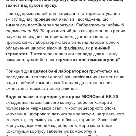
захист від сухого пуску.
Прилад призначений для нагрівання та термостатування
вмісту під час проведення аналізів і досліджень, що
вимагають постійної температури.
Лабораторний
водяний
термостат ВБ-20
призначений для використання в різних
науково-дослідних, ветеринарних, діагностичних та
промислових лабораторіях. Цей різновид лабораторного
обладнання широко відомий фахівцям, як
рідинний
термостат
. Також характеристики приладу дають змогу
використовувати його як
термостат для гемокоагуляції
.
Принцип дії
водяної бані лабораторної
ґрунтується на
передаванні теплової енергії від нагрівальних елементів до
води в робочій камері лазні й надалі до встановлених
ємностей із термостатовою рідиною.
Водяна лазня з терморегулятором MICROmed БВ-20
складається із зовнішнього корпусу, робочої камери з
полірованої неіржавкої сталі, мікропроцесорного блока
керування, цифрового датчика температури, нагрівального
елемента, перемішувального блока, і кришки. Зовнішній
корпус відокремлений від робочої камери ізолятором.
Конструкція корпусу забезпечує комфортну й