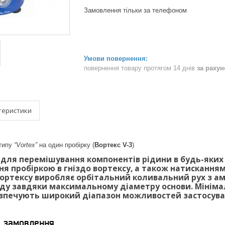
Замовлення тільки за телефоном
повернення товару протягом 14 днів
за раху
теристики
типу
“Vortex”
на один пробірку (
Вортекс V-3
)
 для перемішування компонентів рідини в будь-яких
я пробіркою в гніздо вортексу, а також натисканням
вортексу виробляє орбітальний коливальний рух з ам
аду завдяки максимальному діаметру основи. Мініма
зпечують широкий діапазон можливостей застосуванн
я замовлення