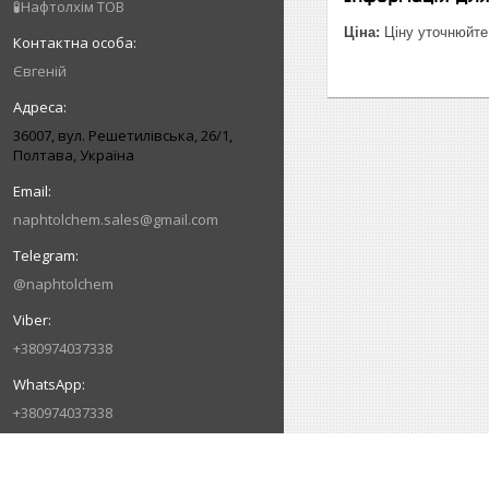
🧪Нафтолхім ТОВ
Ціна:
Ціну уточнюйте
Євгеній
36007, вул. Решетилівська, 26/1,
Полтава, Україна
naphtolchem.sales@gmail.com
@naphtolchem
+380974037338
+380974037338