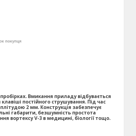
нок покупця
 пробірках. Вмикання приладу відбувається
 клавіші постійного струшування. Під час
плітудою 2 мм. Конструкція забезпечує
льні габарити, безшумність простота
я вортексу V-3 в медицині, біології тощо.