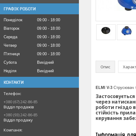
ГРАФІК РОБОТИ
Понеділок
09:00
18:00
Вівторок
09:00
18:00
Середа
09:00
18:00
Четвер
09:00
18:00
Пʼятниця
09:00
18:00
Субота
Вихідний
Опис
Харак
Неділя
Вихідний
КОНТАКТИ
ELMI V-3
Струсювач 
Застосовується
через натисканн
+380 (67) 242-86-85
роботи гніздо 
Відділ продажів
стійкість прил
+380 (93) 242-86-85
керування забе
Відділ продажу
Інформація дл