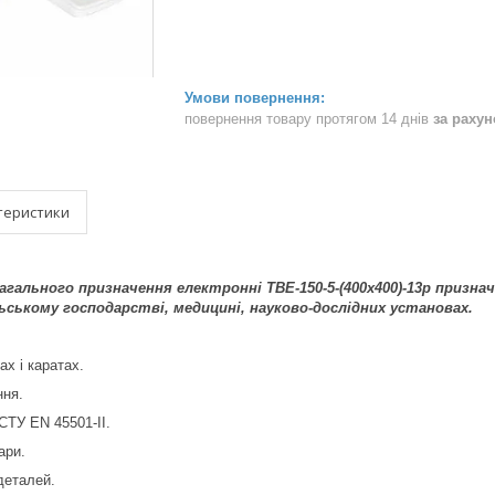
повернення товару протягом 14 днів
за раху
теристики
агального призначення електронні ТВЕ-150-5-(400х400)-13р призна
ьському господарстві, медицині, науково-дослідних установах.
х і каратах.
ння.
СТУ EN 45501-II.
ари.
деталей.