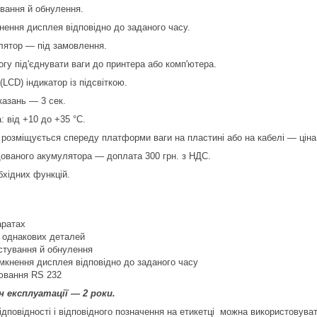
вання й обнулення.
ення дисплея відповідно до заданого часу.
ятор — під замовлення.
гу під'єднувати ваги до принтера або комп'ютера.
LCD) індикатор із підсвіткою.
казань — 3 сек.
: від +10 до +35 °C.
розміщується спереду платформи ваги на пластині або на кабелі — ціна
ованого акумулятора — доплата 300 грн. з НДС.
бхідних функцій.
аратах
і однакових деталей
стування й обнулення
мкнення дисплея відповідно до заданого часу
ювання RS 232
 експлуатації — 2 роки.
відповідності і відповідного позначення на етикетці можна використовува