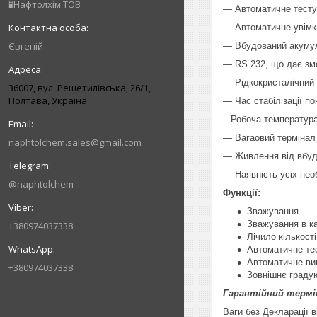
🧪Нафтолхім ТОВ
— Автоматичне тесту
— Автоматичне увімкн
Євгеній
— Вбудований акумул
— RS 232, що дає змо
— Рідкокристалічний (
36007, вул. Решетилівська, 26/1,
Полтава, Україна
— Час стабілізації по
– Робоча температура
— Вагаовий термінал 
naphtolchem.sales@gmail.com
— Живлення від вбуд
— Наявність усіх нео
@naphtolchem
Функції:
Зважування
Зважування в к
+380974037338
Лічило кількост
Автоматичне те
Автоматичне ви
+380974037338
Зовнішнє граду
Гарантійний термін
Ваги без Декларації 