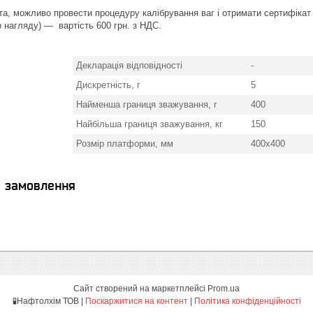
та, можливо провести процедуру калібрування ваг і отримати сертифікат 
 нагляду) — вартість 600 грн. з НДС.
Декларація відповідності
-
Дискретність, г
5
Найменша границя зважування, г
400
Найбільша границя зважування, кг
150
Розмір платформи, мм
400х400
я замовлення
Сайт створений на маркетплейсі
Prom.ua
🧪Нафтолхім ТОВ |
Поскаржитися на контент
|
Політика конфіденційності