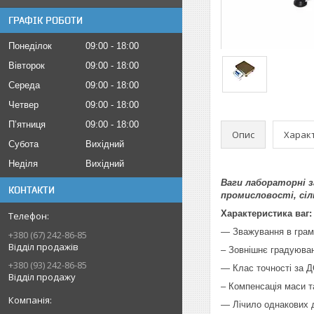
ГРАФІК РОБОТИ
Понеділок
09:00
18:00
Вівторок
09:00
18:00
Середа
09:00
18:00
Четвер
09:00
18:00
Пʼятниця
09:00
18:00
Опис
Харак
Субота
Вихідний
Неділя
Вихідний
Ваги лабораторні з
КОНТАКТИ
промисловості, сіл
Характеристика ваг:
— Зважування в грама
+380 (67) 242-86-85
Відділ продажів
– Зовнішнє градуюва
+380 (93) 242-86-85
— Клас точності за Д
Відділ продажу
– Компенсація маси т
— Лічило однакових 