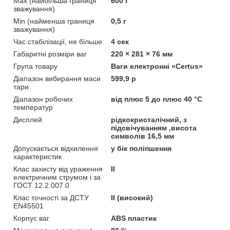
Max (найбільша границя
600 г
зважування)
Min (найменша границя
0,5 г
зважування)
Час стабілізації, не більше
4 сек
Габаритні розміри ваг
220 × 281 × 76 мм
Група товару
Ваги електронні «Certus»
Діапазон вибирання маси
599,9 р
тари
Діапазон робочих
від плюс 5 до плюс 40 °С
температур
Дисплей
рідкокристалічний, з
підсвічуванням ,висота
символів 16,5 мм
Допускається відхилення
у бік поліпшення
характеристик
Клас захисту від ураження
II
електричним струмом і за
ГОСТ 12.2.007.0
Клас точності за ДСТУ
II (високий)
EN45501
Корпус ваг
ABS пластик