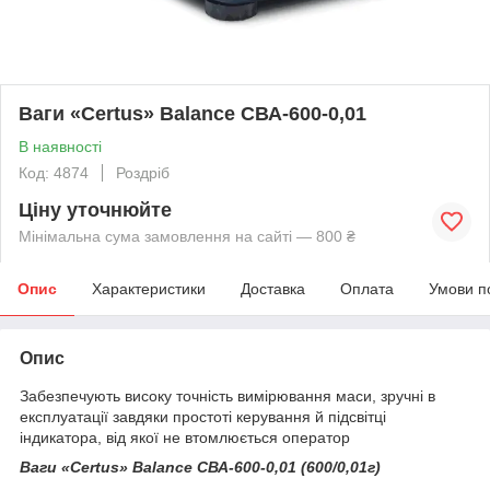
Ваги «Certus» Balance СВА-600-0,01
В наявності
Код: 4874
Роздріб
Ціну уточнюйте
Мінімальна сума замовлення на сайті — 800 ₴
Опис
Характеристики
Доставка
Оплата
Умови п
Опис
Забезпечують високу точність вимірювання маси, зручні в
експлуатації завдяки простоті керування й підсвітці
індикатора, від якої не втомлюється оператор
Ваги «Certus» Balance СВА-600-0,01 (600/0,01г)