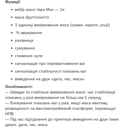
Функції
вибір маси тари Mах — 1е
маса брутто/нетто
3 одиниці вимірювання маси (грами, карати, унції)
% зважування
рахівниця
сумування
стеження нуля
сигналізація про перевантаження ваг
сигналізація стабільності показань ваг
виведення на друк «дата, час, маса»
Особливості:
— Швидке та стабільне вимірювання маси: час стабілізації
показань у разі вимірювання не більш ніж 5 секунд;
— Блокування показань ваг у разі, якщо маса вантажу,
розміщеного на вантажоприйманій платформі, перевищує
НПВ;
— Під час під'єднання до принтера виведення на друк таких
даних: дата, час, маса.