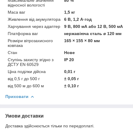
Максимальне значення
80 %
відносної вологості
Маса ваг
1,5 кг
Живлення від акумулятора
6 В, 1,2 А·год
Харчування через адаптер
9 В, 800 мА або 12 В, 500 мА
Платформа ваг
нержавіюча сталь ø 120 мм
Розміри вітрозахисного
165 × 155 × 80 мм
ковпака
Стан
Нове
Ступінь захисту згідно з
IP 20
ДСТУ EN 60529
Ціна поділки дійсна
0,01 г
від 0,5 г до 500 г
± 0,05 г
від 500 м до 600 м
± 0,10 г
Приховати
Умови доставки
Доставка здійснюється тільки по передоплаті.