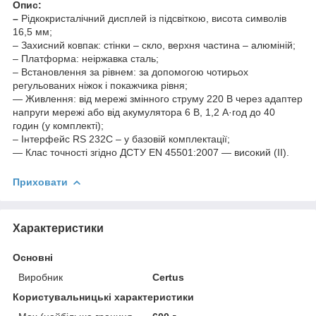
Опис:
–
Рідкокристалічний дисплей із підсвіткою, висота символів
16,5 мм;
– Захисний ковпак: стінки – скло, верхня частина – алюміній;
– Платформа: неіржавка сталь;
– Встановлення за рівнем: за допомогою чотирьох
регульованих ніжок і покажчика рівня;
— Живлення: від мережі змінного струму 220 В через адаптер
напруги мережі або від акумулятора 6 В, 1,2 А·год до 40
годин (у комплекті);
– Інтерфейс RS 232C – у базовій комплектації;
— Клас точності згідно ДСТУ EN 45501:2007 — високий (II).
Приховати
Характеристики
Основні
Виробник
Certus
Користувальницькі характеристики