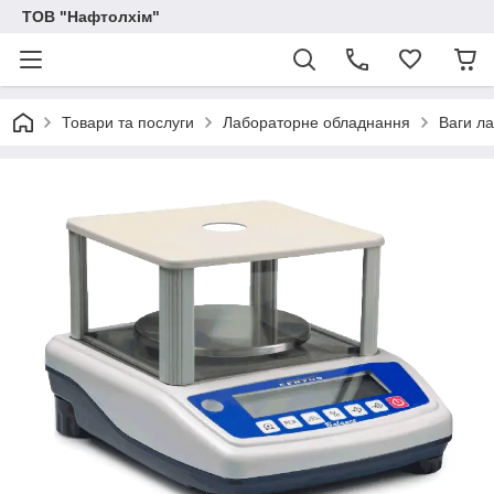
ТОВ "Нафтолхім"
Товари та послуги
Лабораторне обладнання
Ваги л