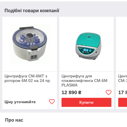
Подібні товари компанії
Центрифуга CM-6MT з
Центрифуга для
Цент
ротором 6М.02 на 24 пр.
плазмолифтинга CM-6М
СМ-
PLASMA
12 890
17 
₴
Ціну уточнюйте
Купити
Про нас