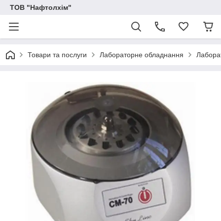
ТОВ "Нафтолхім"
Товари та послуги
Лабораторне обладнання
Лабора