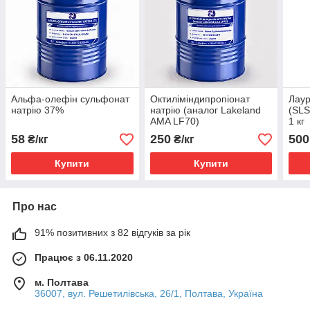
Альфа-олефін сульфонат
Октиліміндипропіонат
Лаур
натрію 37%
натрію (аналог Lakeland
(SLS
AMA LF70)
1 кг
58
250
500
₴/кг
₴/кг
Купити
Купити
Про нас
91% позитивних з 82 відгуків за рік
Працює з 06.11.2020
м. Полтава
36007, вул. Решетилівська, 26/1, Полтава, Україна