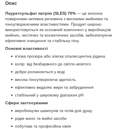
Опис
Лауретсульфат натрію (SLES) 70%
— це аніонна
поверхнево-активна речовина з високими мийними та
піноутворюючими властивостями. Продукт широко
використовується як основний компонент у виробництві
мийних, чистячих та косметичних засобів, забезпечуючи
ефективне очищення та стабільну піну.
Основні властивості
в’язка прозора або злегка опалесцентна рідина
колір: від безбарвного до світло-жовтого
добре розчиняється у воді
висока піноутворююча здатність
ефективно видаляє жири та забруднення
стабільний у широкому діапазоні pH
Сфери застосування
виробництво шампунів та гелів для душу
рідке мило та мийні засоби
побутова та професійна хімія