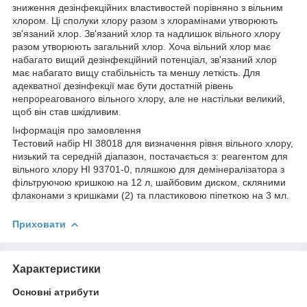
зниження дезінфекційних властивостей порівняно з вільним
хлором. Ці сполуки хлору разом з хлорамінами утворюють
зв'язаний хлор. Зв'язаний хлор та надлишок вільного хлору
разом утворюють загальний хлор. Хоча вільний хлор має
набагато вищий дезінфекційний потенціал, зв'язаний хлор
має набагато вищу стабільність та меншу леткість. Для
адекватної дезінфекції має бути достатній рівень
непрореагованого вільного хлору, але не настільки великий,
щоб він став шкідливим.
Інформація про замовлення
Тестовий набір HI 38018 для визначення рівня вільного хлору,
низький та середній діапазон, постачається з: реагентом для
вільного хлору HI 93701-0, пляшкою для демінералізатора з
фільтруючою кришкою на 12 л, шайбовим диском, скляними
флаконами з кришками (2) та пластиковою піпеткою на 3 мл.
Приховати
Характеристики
Основні атрибути