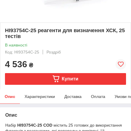
HI93754C-25 реагенти для визначення ХСК, 25
тестів
В наявності
Код: HI93754C-25
Роздріб
4 536
₴
Купити
Опис
Характеристики
Доставка
Оплата
Умови п
Опис
Набір
HI93754C-25 COD
містить 25 готових до використання
флаконів з реагентами, які попередньо виміряні. Ці