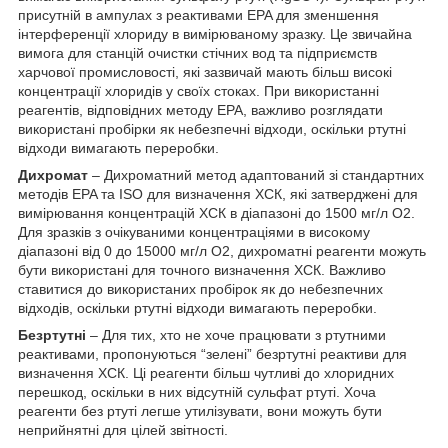
присутній в ампулах з реактивами EPA для зменшення
інтерференції хлориду в вимірюваному зразку. Це звичайна
вимога для станцій очистки стічних вод та підприємств
харчової промисловості, які зазвичай мають більш високі
концентрації хлоридів у своїх стоках. При використанні
реагентів, відповідних методу EPA, важливо розглядати
використані пробірки як небезпечні відходи, оскільки ртутні
відходи вимагають переробки.
Дихромат
– Дихроматний метод адаптований зі стандартних
методів EPA та ISO для визначення ХСК, які затверджені для
вимірювання концентрацій ХСК в діапазоні до 1500 мг/л O2.
Для зразків з очікуваними концентраціями в високому
діапазоні від 0 до 15000 мг/л O2, дихроматні реагенти можуть
бути використані для точного визначення ХСК. Важливо
ставитися до використаних пробірок як до небезпечних
відходів, оскільки ртутні відходи вимагають переробки.
Безртутні
– Для тих, хто не хоче працювати з ртутними
реактивами, пропонуються “зелені” безртутні реактиви для
визначення ХСК. Ці реагенти більш чутливі до хлоридних
перешкод, оскільки в них відсутній сульфат ртуті. Хоча
реагенти без ртуті легше утилізувати, вони можуть бути
неприйнятні для цілей звітності.