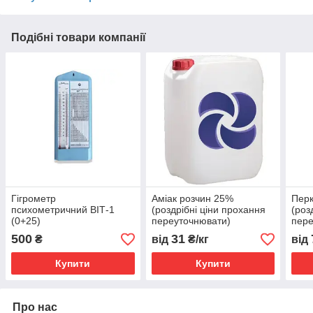
Подібні товари компанії
Гігрометр
Аміак розчин 25%
Перк
психометричний ВІТ-1
(роздрібні ціни прохання
(роз
(0+25)
переуточнювати)
пере
500
31
₴
від
₴/кг
від
Купити
Купити
Про нас