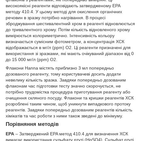
високоякісні реагенти відповідають затвердженому EPA
методу 410.4. У цьому методі для окислення органічних
речовин в зразку потрібно нагрівання. В процесі
зброджування шестивалентний хром в реагенті відновлюється
до тривалентного хрому. Потім кількість відновленого хрому
вимірюється колориметрично. Інтенсивність кольору
визначається сумісним фотометром, а концентрація ХСК
відображається в мг/л (ppm) O2. Ці реагенти призначені для
використання зі зразками, які мають очікуваний діапазон від 0
до 15 000 мг/л (ppm) O2.
Флакони Hanna містять приблизно 3 мл попередньо
дозованого реагенту, тому користувачеві досить додати
невелику кількість зразка. Завдяки попередньо дозованим
флаконам час підготовки тесту значно скорочується, не
потрібно трудомістка процедура приготування реагенту або
очищення скляного посуду. Флакони та кришки реагентів ХСК
розроблені таким чином, щоб уникнути випадкового протоку
реагентів. Завдяки попередньо дозованим реагентів кількість
хімікатів та час роботи з ними також зведені до мінімуму.
Порівняння методів
EPA
– Затверджений EPA метод 410.4 для визначення ХСК
вимагає використання сульфату ртуті (HgSO4). Сульфат ртуті