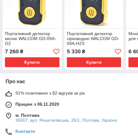
Портативний детектор
Портативний детектор
Мон
кисню WALCOM GD-09A-
сірководню WALCOM GD-
для 
О2
09A-H2S
7 260
5 330
6 6
₴
₴
Купити
Купити
Про нас
91% позитивних з 82 відгуків за рік
Працює з 06.11.2020
м. Полтава
36007, вул. Решетилівська, 26/1, Полтава, Україна
Контакти