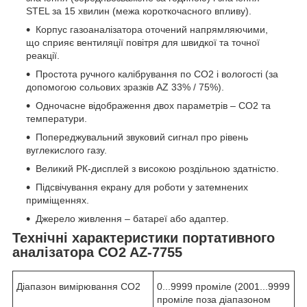
STEL за 15 хвилин (межа короткочасного впливу).
Корпус газоаналізатора оточений напрямляючими,
що сприяє вентиляції повітря для швидкої та точної
реакції.
Простота ручного калібрування по CO
2
і вологості (за
допомогою сольових зразків AZ 33% / 75%).
Одночасне відображення двох параметрів – CO
2
та
температури.
Попереджувальний звуковий сигнал про рівень
вуглекислого газу.
Великий РК-дисплей з високою роздільною здатністю.
Підсвічування екрану для роботи у затемнених
приміщеннях.
Джерело живлення – батареї або адаптер.
Технічні характеристики портативного
аналізатора CO
2
AZ-7755
Діапазон вимірювання CO
2
0...9999 проміле (2001...9999
проміле поза діапазоном