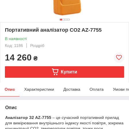
Портативний аналізатор CO2 AZ-7755
В наявності
Код: 1186
Роздріб
14 260
₴
Купити
Опис
Характеристики
Доставка
Оплата
Умови п
Опис
Аналізатор З
2
AZ-7755
– це сучасний портативний прилад
для вимірювання внутрішнього індексу якості повітря, зокрема
концентрації СО
2
, температури повітря, точки роси,