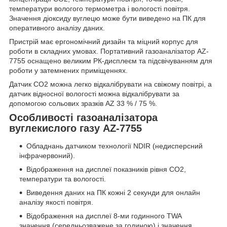
температури вологого термометра і вологості повітря.
Значення діоксиду вуглецю може бути виведено на ПК для
оперативного аналізу даних.
Пристрій має ергономічний дизайн та міцний корпус для
роботи в складних умовах. Портативний газоаналізатор AZ-
7755 оснащено великим РК-дисплеєм та підсвічуванням для
роботи у затемнених приміщеннях.
Датчик CO
2
можна легко відкалібрувати на свіжому повітрі, а
датчик відносної вологості можна відкалібрувати за
допомогою сольових зразків AZ 33 % / 75 %.
Особливості газоаналізатора
вуглекислого газу AZ-7755
Обладнань датчиком технології NDIR (недисперсний
інфрачервоний).
Відображення на дисплеї показників рівня CO
2
,
температури та вологості.
Виведення даних на ПК кожні 2 секунди для онлайн
аналізу якості повітря.
Відображення на дисплеї 8-ми годинного TWA
значення (середньозважене за годиною) і значення