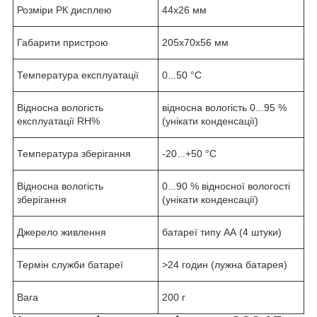
Розміри РК дисплею
44х26 мм
Габарити пристрою
205х70х56 мм
Температура експлуатації
0...50 °С
Відносна вологість
відносна вологість 0...95 %
експлуатації RH%
(унікати конденсації)
Температура зберігання
-20...+50 °С
Відносна вологість
0...90 % відносної вологості
зберігання
(унікати конденсації)
Джерело живлення
батареї типу АА (4 штуки)
Термін служби батареї
>24 годин (лужна батарея)
Вага
200 г