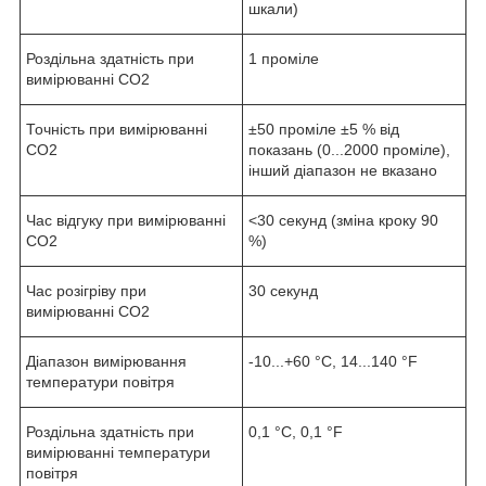
шкали)
Роздільна здатність при
1 проміле
вимірюванні CO
2
Точність при вимірюванні
±50 проміле ±5 % від
CO
2
показань (0...2000 проміле),
інший діапазон не вказано
Час відгуку при вимірюванні
<30 секунд (зміна кроку 90
CO
2
%)
Час розігріву при
30 секунд
вимірюванні CO2
Діапазон вимірювання
-10...+60 °С, 14...140 °F
температури повітря
Роздільна здатність при
0,1 °С, 0,1 °F
вимірюванні температури
повітря