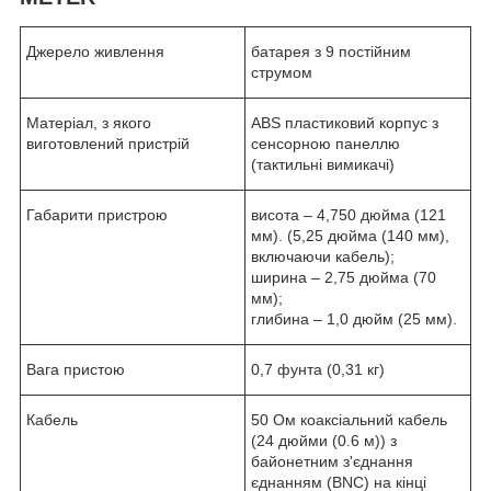
Джерело живлення
батарея з 9 постійним
струмом
Матеріал, з якого
ABS пластиковий корпус з
виготовлений пристрій
сенсорною панеллю
(тактильні вимикачі)
Габарити пристрою
висота – 4,750 дюйма (121
мм). (5,25 дюйма (140 мм),
включаючи кабель);
ширина – 2,75 дюйма (70
мм);
глибина – 1,0 дюйм (25 мм).
Вага пристою
0,7 фунта (0,31 кг)
Кабель
50 Ом коаксіальний кабель
(24 дюйми (0.6 м)) з
байонетним з'єднання
єднанням (BNC) на кінці