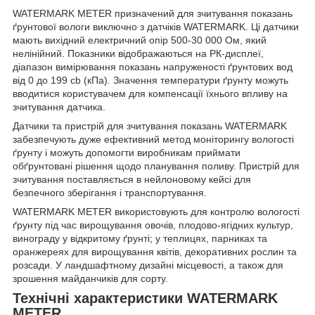
WATERMARK METER призначений для зчитування показань
ґрунтової вологи виключно з датчіків WATERMARK. Ці датчики
мають вихідний електричний опір 500-30 000 Ом, який
нелінійний. Показники відображаються на РК-дисплеї,
діапазон вимірювання показань напруженості ґрунтових вод
від 0 до 199 cb (кПа). Значення температури ґрунту можуть
вводитися користувачем для компенсації їхнього впливу на
зчитування датчика.
Датчики та пристрій для зчитування показань WATERMARK
забезпечують дуже ефективний метод моніторингу вологості
ґрунту і можуть допомогти виробникам приймати
обґрунтовані рішення щодо планування поливу. Пристрій для
зчитування поставляється в нейлоновому кейсі для
безпечного зберігання і транспортування.
WATERMARK METER використовують для контролю вологості
ґрунту під час вирощування овочів, плодово-ягідних культур,
винограду у відкритому ґрунті; у теплицях, парниках та
оранжереях для вирощування квітів, декоративних рослин та
розсади. У ландшафтному дизайні місцевості, а також для
зрошення майданчиків для сорту.
Технічні характеристики WATERMARK
METER