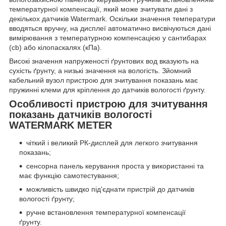
температурної компенсації, який може зчитувати дані з
декількох датчиків Watermark. Оскільки значення температури
вводяться вручну, на дисплеї автоматично висвічуються дані
вимірювання з температурною компенсацією у сантибарах
(cb) або кілопаскалях (кПа).
Високі значення напруженості ґрунтових вод вказують на
сухість ґрунту, а низькі значення на вологість. Зйомний
кабельний вузол пристрою для зчитування показань має
пружинні клеми для кріплення до датчиків вологості ґрунту.
Особливості пристрою для зчитування
показань датчиків вологості
WATERMARK METER
чіткий і великий РК-дисплей для легкого зчитування
показань;
сенсорна панель керування проста у використанні та
має функцію самотестування;
можливість швидко під'єднати пристрій до датчиків
вологості ґрунту;
ручне встановлення температурної компенсації
ґрунту.