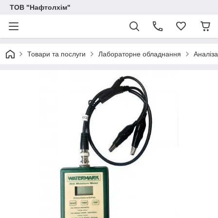
ТОВ "Нафтолхім"
Товари та послуги
Лабораторне обладнання
Аналіза