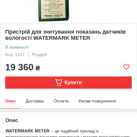
Пристрій для зчитування показань датчиків
вологості WATERMARK METER
В наявності
Код: 1147
Роздріб
19 360
₴
Купити
Опис
Доставка
Оплата
Умови повернення
Опис
WATERMARK METER
– це надійний прилад із
вологозахисною панеллю керування і ручним встановленням