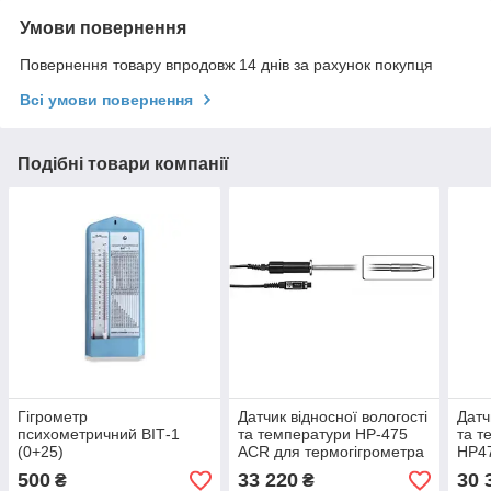
Умови повернення
Повернення товару впродовж 14 днів за рахунок покупця
Всі умови повернення
Подібні товари компанії
Гігрометр
Датчик відносної вологості
Датч
психометричний ВІТ-1
та температури HP-475
та т
(0+25)
ACR для термогігрометра
HP4
DELTA OHM HD2101.1
терм
500
33 220
30 
₴
₴
OHM