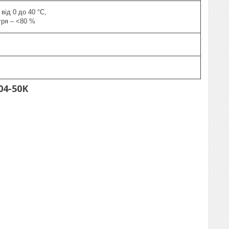
від 0 до 40 °С,
тря – <80 %
04-50K