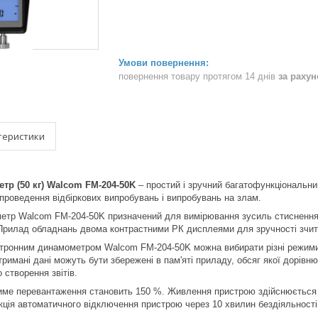
повернення товару протягом 14 днів
за раху
теристики
р (50 кг) Walcom FM-204-50K
– простий і зручний багатофункціональни
 проведення відбіркових випробувань і випробувань на злам.
етр Walcom FM-204-50K призначений для вимірювання зусиль стиснення
. Прилад обладнань двома контрастними РК дисплеями для зручності зчи
ктронним динамометром Walcom FM-204-50K можна вибирати різні режими
отримані дані можуть бути збережені в пам'яті приладу, обсяг якої дорів
 створення звітів.
ме перевантаження становить 150 %. Живлення пристрою здійснюється ві
кція автоматичного відключення пристрою через 10 хвилин бездіяльності