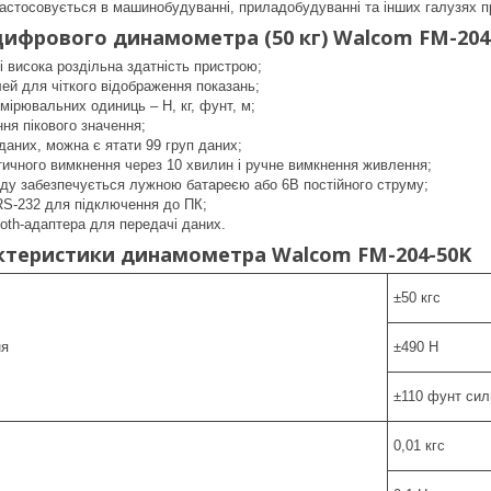
стосовується в машинобудуванні, приладобудуванні та інших галузях п
цифрового динамометра (50 кг) Walcom FM-204
 і висока роздільна здатність пристрою;
й для чіткого відображення показань;
имірювальних одиниць – Н, кг, фунт, м;
ня пікового значення;
 даних, можна є ятати 99 груп даних;
ичного вимкнення через 10 хвилин і ручне вимкнення живлення;
ду забезпечується лужною батареєю або 6В постійного струму;
RS-232 для підключення до ПК;
ooth-адаптера для передачі даних.
актеристики динамометра Walcom FM-204-50K
±50 кгс
ня
±490 Н
±110 фунт сил
0,01 кгс