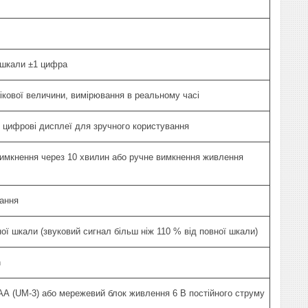
 шкали ±1 цифра
ікової величини, вимірювання в реальному часі
і цифрові дисплеї для зручного користування
имкнення через 10 хвилин або ручне вимкнення живлення
вання
ої шкали (звуковий сигнал більш ніж 110 % від повної шкали)
h
 АА (UM-3) або мережевий блок живлення 6 В постійного струму