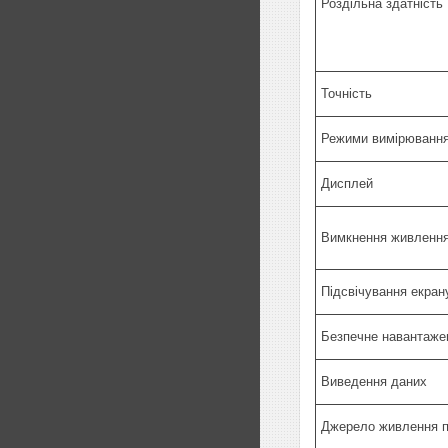
Роздільна здатність
Точність
Режими вимірюванн
Дисплей
Вимкнення живленн
Підсвічування екран
Безпечне навантаже
Виведення даних
Джерело живлення 