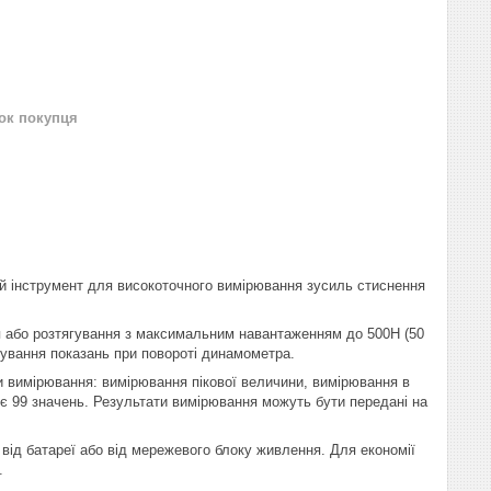
нок покупця
й інструмент для високоточного вимірювання зусиль стиснення
 або розтягування з максимальним навантаженням до 500Н (50
тування показань при повороті динамометра.
 вимірювання: вимірювання пікової величини, вимірювання в
нює 99 значень. Результати вимірювання можуть бути передані на
д батареї або від мережевого блоку живлення. Для економії
.