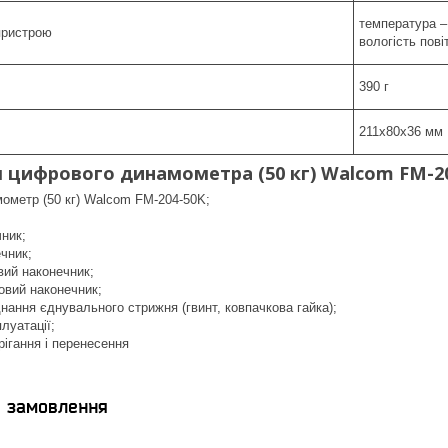
температура – 
пристрою
вологість пові
390 г
211х80х36 мм
 цифрового динамометра (50 кг) Walcom FM-2
ометр (50 кг) Walcom FM-204-50K;
ник;
чник;
вий наконечник;
овий наконечник;
нання єднувального стрижня (гвинт, ковпачкова гайка);
плуатації;
ігання і перенесення
я замовлення