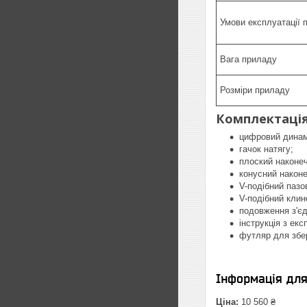
Умови експлуатації 
Вага приладу
Розміри приладу
Комплектація
цифровий динам
гачок натягу;
плоский наконеч
конусний наконе
V-подібний пазо
V-подібний клин
подовження з'єд
інструкція з екс
футляр для збер
Інформація дл
Ціна:
10 560 ₴