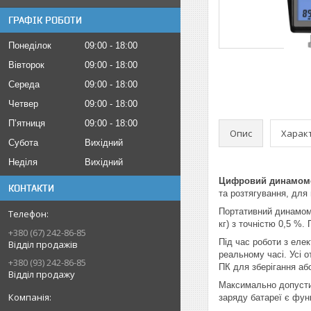
ГРАФІК РОБОТИ
Понеділок
09:00
18:00
Вівторок
09:00
18:00
Середа
09:00
18:00
Четвер
09:00
18:00
Пʼятниця
09:00
18:00
Опис
Харак
Субота
Вихідний
Неділя
Вихідний
Цифровий динамомет
КОНТАКТИ
та розтягування, для
Портативний динамом
кг) з точністю 0,5 %
+380 (67) 242-86-85
Під час роботи з еле
Відділ продажів
реальному часі. Усі 
+380 (93) 242-86-85
ПК для зберігання або
Відділ продажу
Максимально допусти
заряду батареї є фун