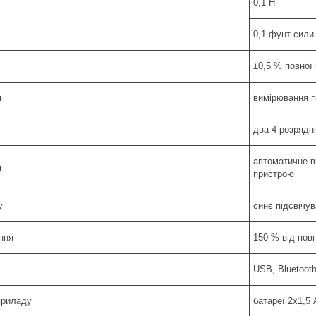
0,1 Н
0,1 фунт сили
±0,5 % повної
я
вимірювання п
два 4-розрядн
автоматичне в
я
пристрою
у
синє підсвічу
ння
150 % від повн
USB, Bluetoot
приладу
батареї 2x1,5