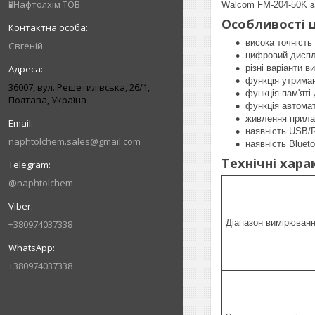
🧪Нафтолхім ТОВ
Walcom FM-204-50K за
Особливості 
висока точність
Євгеній
цифровий диспле
різні варіанти в
функція утриман
36007, вул. Решетилівська, 26/1,
функція пам'яті
Полтава, Україна
функція автомат
живлення прила
наявність USB/
naphtolchem.sales@gmail.com
наявність Bluet
Технічні хар
@naphtolchem
Діапазон вимірюван
+380974037338
+380974037338