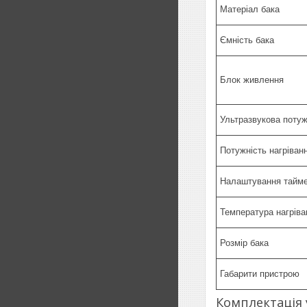
Матеріал бака
Ємність бака
Блок живлення
Ультразвукова потуж
Потужність нагріван
Налаштування тайм
Температура нагріва
Розмір бака
Габарити пристрою
Комплектація 