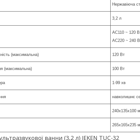
Нержавіюча с
3,2 л
AC110 ~ 120 В,
AC220 ~ 240 В
ність (максимальна)
120 Вт
ня (максимальна)
100 Вт
ера
1-99 хв
ння
навколишнє с
240х135х100 
265х165х235 
ультразвукової ванни (3,2 л) JEKEN TUC-32