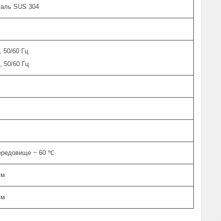
таль SUS 304
 50/60 Гц
, 50/60 Гц
ередовище ~ 60 ℃
мм
мм