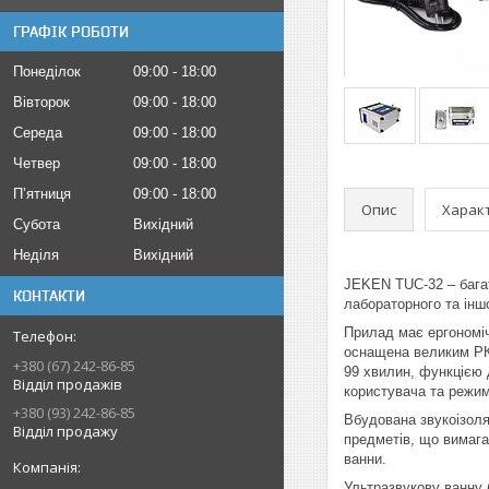
ГРАФІК РОБОТИ
Понеділок
09:00
18:00
Вівторок
09:00
18:00
Середа
09:00
18:00
Четвер
09:00
18:00
Пʼятниця
09:00
18:00
Опис
Харак
Субота
Вихідний
Неділя
Вихідний
JEKEN TUC-32 – багат
КОНТАКТИ
лабораторного та інш
Прилад має ергономіч
оснащена великим РК
+380 (67) 242-86-85
99 хвилин, функцією 
Відділ продажів
користувача та режим
+380 (93) 242-86-85
Вбудована звукоізоля
Відділ продажу
предметів, що вимаг
ванни.
Ультразвукову ванну 