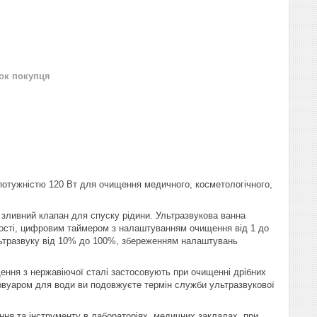
нок покупця
потужністю 120 Вт для очищення медичного, косметологічного,
 зливний клапан для спуску рідини. Ультразвукова ванна
ості, цифровим таймером з налаштуванням очищення від 1 до
ультразвуку від 10% до 100%, збереженням налаштувань
ення з нержавіючої сталі застосовують при очищенні дрібних
рвуаром для води ви подовжуєте термін служби ультразвукової
ня та інструменту в лабораторіях, медичних закладах, при