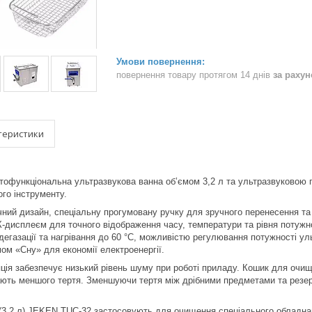
повернення товару протягом 14 днів
за раху
теристики
офункціональна ультразвукова ванна об’ємом 3,2 л та ультразвуковою 
ого інструменту.
ний дизайн, спеціальну прогумовану ручку для зручного перенесення та
-дисплеєм для точного відображення часу, температури та рівня потужн
дегазації та нагрівання до 60 °С, можливістю регулювання потужності 
ом «Сну» для економії електроенергії.
ція забезпечує низький рівень шуму при роботі приладу. Кошик для очищ
ають меншого тертя. Зменшуючи тертя між дрібними предметами та резе
(3,2 л) JEKEN TUC-32 застосовують для очищення спеціального обладнан