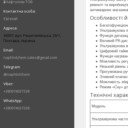
🧪Нафтолхім ТОВ
ремонті та виробницт
антикварних магазина
Особливості й
Євгеній
Багатофункціона
Ультразвукова п
36007, вул. Решетилівська, 26/1,
Функція дегазаці
Полтава, Україна
Великий РК-дисп
Ультразвукова в
Цифровий тайме
Функція нагріва
naphtolchem.sales@gmail.com
Можливість рег
Низький рівень 
Прогумована ру
@naphtolchem
Зливний клапан 
Можливість збе
Режим «Сну» для
+380974037338
Технічні хара
Модель
+380974037338
Ультразвукова часто