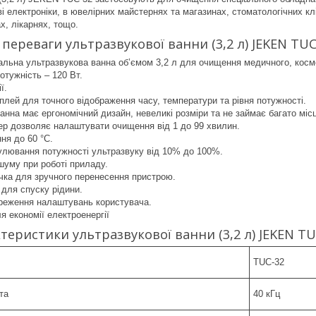
ві електроніки, в ювелірних майстернях та магазинах, стоматологічних кл
х, лікарнях, тощо.
 переваги ультразвукової ванни (3,2 л) JEKEN TUC
льна ультразвукова ванна об’ємом 3,2 л для очищення медичного, космет
отужність – 120 Вт.
ї.
лей для точного відображення часу, температури та рівня потужності.
анна має ергономічний дизайн, невеликі розміри та не займає багато міс
р дозволяє налаштувати очищення від 1 до 99 хвилин.
ння до 60 °С.
улювання потужності ультразвуку від 10% до 100%.
шуму при роботі приладу.
чка для зручного перенесення пристрою.
для спуску рідини.
реження налаштувань користувача.
 економії електроенергії
ктеристики ультразвукової ванни (3,2 л) JEKEN TU
TUC-32
та
40 кГц