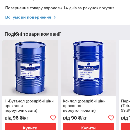
Повернення товару впродовж 14 днів за рахунок покупця
Всі умови повернення
Подібні товари компанії
Н-Бутанол (роздрібні ціни
Ксилол (роздрібні ціни
Пер
прохання
прохання
(Tet
переуточнювати)
переуточнювати)
99.9
про
96
90
від
₴/кг
від
₴/кг
від
пере
Купити
Купити