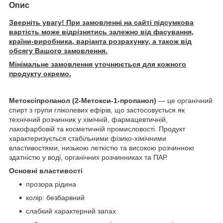
Опис
Зверніть увагу! При замовленні на сайті підсумкова
вартість може відрізнятись залежно від фасування,
країни-виробника, варіанта розрахунку, а також від
обсягу Вашого замовлення.
Мінімальне замовлення уточнюється для кожного
продукту окремо.
Метоксіпропанол (2-Метокси-1-пропанол)
— це органічний
спирт з групи гліколевих ефірів, що застосовується як
технічний розчинник у хімічній, фармацевтичній,
лакофарбовій та косметичній промисловості. Продукт
характеризується стабільними фізико-хімічними
властивостями, низькою леткістю та високою розчинною
здатністю у воді, органічних розчинниках та ПАР.
Основні властивості
прозора рідина
колір: безбарвний
слабкий характерний запах