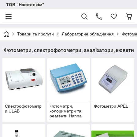
ТОВ "Нафтолхім"
Товари та послуги
Лабораторне обладнання
Фотоме
Фотометри, спектрофотометри, аналізатори, кювети
Спектрофотометр
Фотометри,
Фотометри APEL
и ULAB
колориметри та
реагенти Hanna
Instruments