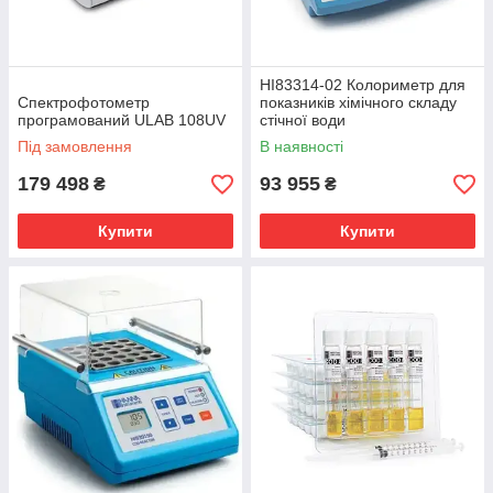
HI83314-02 Колориметр для
Спектрофотометр
показників хімічного складу
програмований ULAB 108UV
стічної води
Під замовлення
В наявності
179 498
93 955
₴
₴
Купити
Купити