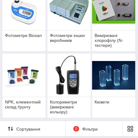
Фотометри Biosan
Фотометри інших
Вимірювачі
виробників
хлорофілу (N-
тестери)
NPK, елементний
Колориметри
Кювети
склад ґрунту
(вимірювачі
кольору)
Сортування
0
Фільтри