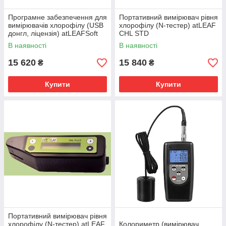
Програмне забезпечення для
Портативний вимірювач рівня
вимірювачів хлорофілу (USB
хлорофілу (N-тестер) atLEAF
донгл, ліцензія) atLEAFSoft
CHL STD
PRO
В наявності
В наявності
15 620
15 840
₴
₴
Купити
Купити
Портативний вимірювач рівня
хлорофілу (N-тестер) atLEAF
Колориметр (вимірювач