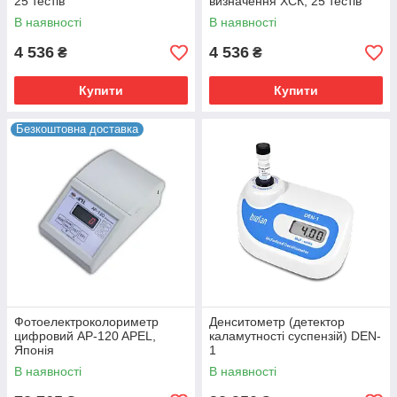
25 тестів
визначення ХСК, 25 тестів
В наявності
В наявності
4 536
4 536
₴
₴
Купити
Купити
Безкоштовна доставка
Фотоелектроколориметр
Денситометр (детектор
цифровий AP-120 APEL,
каламутності суспензій) DEN-
Японія
1
В наявності
В наявності