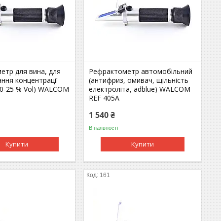
етр для вина, для
Рефрактометр автомобільний
ння концентрації
(антифриз, омивач, щільність
(0-25 % Vol) WALCOM
електроліта, adblue) WALCOM
REF 405A
1 540 ₴
В наявності
Купити
Купити
161