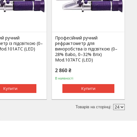
ий ручний
Професійний ручний
тр із підсвіткою (0–
рефрактометр для
Mod.101ATC (LED)
виноробства із підсвіткою (0–
28% Babo, 0–32% Brix)
Mod.107ATC (LED)
2 860 ₴
В наявності
Купити
Купити