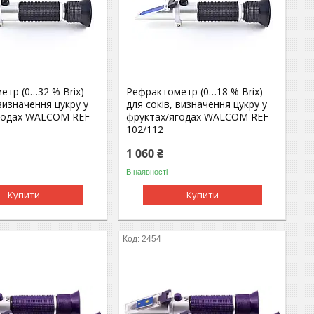
етр (0…32 % Brix)
Рефрактометр (0…18 % Brix)
 визначення цукру у
для соків, визначення цукру у
годах WALCOM REF
фруктах/ягодах WALCOM REF
102/112
1 060 ₴
В наявності
Купити
Купити
2454