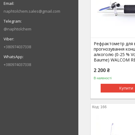
naphtolchem.sales@gmail.com
@naphtolchem
Рефрактометр для 
+380974037338
прогнозування конц
алкоголю (0-25 % Vo
Baume) WALCOM RE
+380974037338
2 200 ₴
В наявності
Купити
166