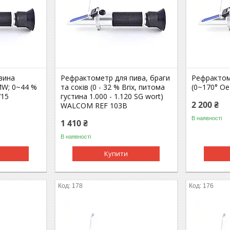
вина
Рефрактометр для пива, браги
Рефрактом
MW; 0~44 %
та соків (0 - 32 % Brix, питома
(0~170° O
715
густина 1.000 - 1.120 SG wort)
2 200 ₴
WALCOM REF 103B
В наявності
1 410 ₴
В наявності
Купити
178
176