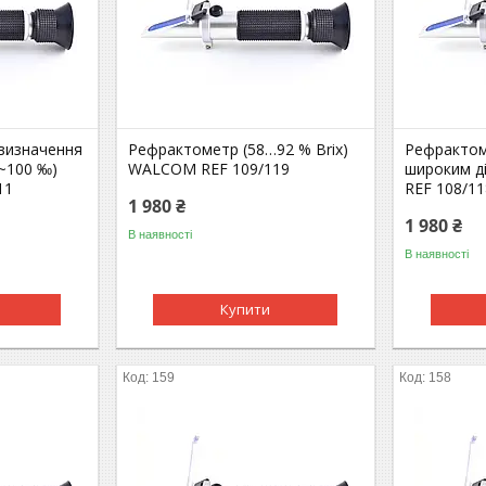
визначення
Рефрактометр (58…92 % Brix)
Рефрактоме
0~100 ‰)
WALCOM REF 109/119
широким 
11
REF 108/11
1 980 ₴
1 980 ₴
В наявності
В наявності
Купити
159
158