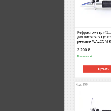
Рефрактометр (45…8
для висококонцент
речовин WALCOM R
2 200 ₴
В наявності
Купити
156