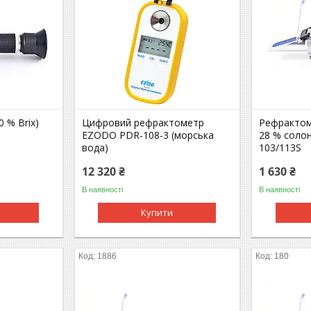
0 % Brix)
Цифровий рефрактометр
Рефрактомет
EZODO PDR-108-3 (морська
28 % соло
вода)
103/113S
12 320 ₴
1 630 ₴
В наявності
В наявності
Купити
1886
180