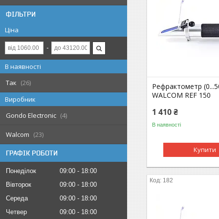
ФІЛЬТРИ
Ціна
В наявності
Так
26
Рефрактометр (0...5
WALCOM REF 150
Виробник
1 410 ₴
Gondo Electronic
4
В наявності
Walcom
23
Купити
ГРАФІК РОБОТИ
Понеділок
09:00
18:00
182
Вівторок
09:00
18:00
Середа
09:00
18:00
Четвер
09:00
18:00