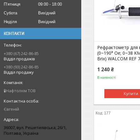
Пʼятниця
09:00
18:00
Субота
Вихідний
Неділя
Вихідний
КОНТАКТИ
Рефрактометр для 
(0~190° Oe; 0~38 K
+380 (67) 242-86-85
Brix) WALCOM REF 
Відділ продажів
+380 (93) 242-86-85
1 240 ₴
Відділ продажу
В наявності
🧪Нафтолхім ТОВ
Купити
Євгеній
177
36007, вул. Решетилівська, 26/1,
Полтава, Україна