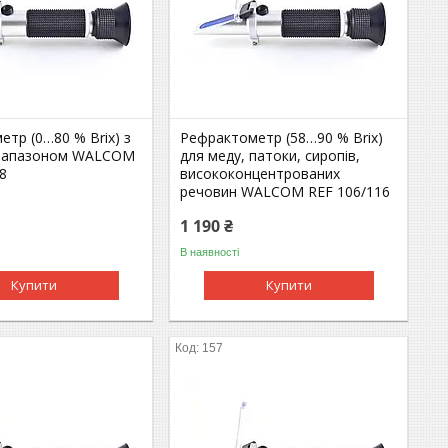
тр (0…80 % Brix) з
Рефрактометр (58…90 % Brix)
діапазоном WALCOM
для меду, патоки, сиропів,
8
висококонцентрованих
речовин WALCOM REF 106/116
1 190 ₴
В наявності
Купити
Купити
157