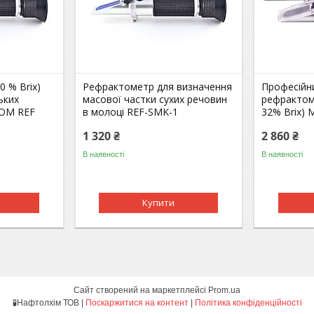
 % Brix)
Рефрактометр для визначення
Професійн
ьких
масової частки сухих речовин
рефрактоме
COM REF
в молоці REF-SMK-1
32% Brix) 
1 320 ₴
2 860 ₴
В наявності
В наявності
Купити
Сайт створений на маркетплейсі
Prom.ua
🧪Нафтолхім ТОВ |
Поскаржитися на контент
|
Політика конфіденційності