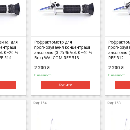
вина, для
Рефрактометр для
Рефрактом
ентрації
прогнозування концентрації
прогнозува
l, 0~20 %
алкоголю (0-25 % Vol, 0~40 %
алкоголю 
F 514
Brix) WALCOM REF 513
REF 512
2 200 ₴
2 200 ₴
В наявності
В наявності
Купити
164
163