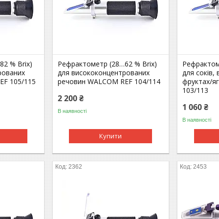
2 % Brix)
Рефрактометр (28…62 % Brix)
Рефрактом
рованих
для висококонцентрованих
для соків,
EF 105/115
речовин WALCOM REF 104/114
фруктах/я
103/113
2 200 ₴
1 060 ₴
В наявності
В наявності
Купити
2362
2453